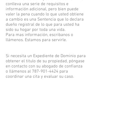
conlleva una serie de requisitos e
información adicional, pero bien puede
valer la pena cuando lo que usted obtiene
a cambio es una Sentencia que lo declara
dueño registral de lo que para usted ha
sido su hogar por toda una vida.
Para mas información, escribanos o
llámenos. Estamos para servirle.
Si necesita un Expediente de Dominio para
obtener el titulo de su propiedad, póngase
en contacto con su abogado de confianza
o llámenos al
787-901-4424
para
coordinar una cita y evaluar su caso.
El material y los comentarios
disponibles en esta página son
de carácter educativo. Bajo
ningún concepto este blog
constituye una relación
abogado-cliente ni sustituye
una orientación legal por un
profesional admitido al
ejercicio de la abogacía en