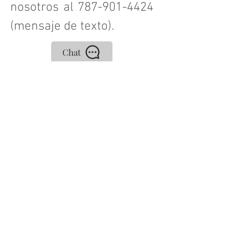
nosotros al
787-901-4424
(mensaje de texto).
Chat
El material y los comentarios
disponibles en esta página son
de carácter educativo. Bajo
ningún concepto este blog
constituye una relación
abogado-cliente ni sustituye
una orientación legal por un
profesional admitido al
ejercicio de la abogacía en
Puerto Rico. Para conocer
sobre abogados que puedan
brindarle asesoría y/o
representación legal puede
acceder a la página virtual de
la Rama Judicial de Puerto
Rico