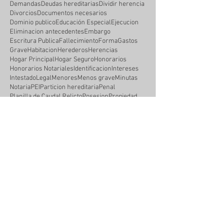
Demandas
Deudas hereditarias
Dividir herencia
Divorcios
Documentos necesarios
Dominio publico
Educación Especial
Ejecucion
Eliminacion antecedentes
Embargo
Escritura Publica
Fallecimiento
Forma
Gastos
Grave
Habitacion
Herederos
Herencias
Hogar Principal
Hogar Seguro
Honorarios
Honorarios Notariales
Identificacion
Intereses
Intestado
Legal
Menores
Menos grave
Minutas
Notaria
PEI
Particion hereditaria
Penal
Planilla de Caudal Relicto
Posesion
Propiedad
Propiedad privada
Proteccion
Protecciones
Rectificacion de cabida
Registro
Registro de la Propiedad
Repudiar herencia
Requisitos
Retracto
Segregar
Sentencia
Tanteo
Uso
Uso publico
Usucapion
Usufructo
Venta
derechos
evaluaciones
reevaluaciones
revision
Síganos