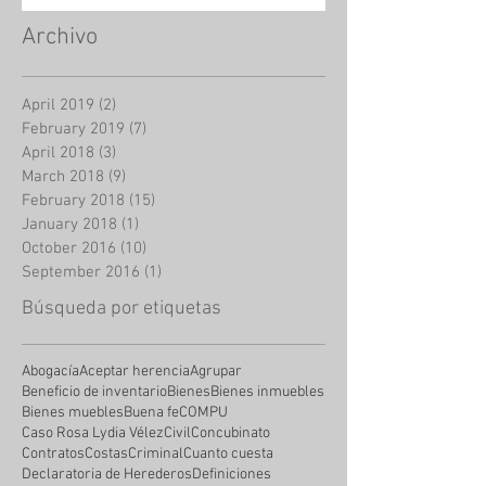
Archivo
April 2019
(2)
2 posts
February 2019
(7)
7 posts
April 2018
(3)
3 posts
March 2018
(9)
9 posts
February 2018
(15)
15 posts
January 2018
(1)
1 post
October 2016
(10)
10 posts
September 2016
(1)
1 post
Búsqueda por etiquetas
Abogacía
Aceptar herencia
Agrupar
Beneficio de inventario
Bienes
Bienes inmuebles
Bienes muebles
Buena fe
COMPU
Caso Rosa Lydia Vélez
Civil
Concubinato
Contratos
Costas
Criminal
Cuanto cuesta
Declaratoria de Herederos
Definiciones