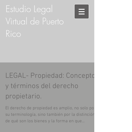
Estudio Legal
Virtual de Puerto
Rico
LEGAL- Propiedad: Conceptos
y términos del derecho
propietario.
El derecho de propiedad es amplio, no solo por
su terminología, sino también por la distinción
de qué son los bienes y la forma en que...