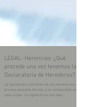
LEGAL- Herencias: ¿Qué
procede una vez tenemos la
Declaratoria de Herederos?
La liquidación o partición de una herencia es un