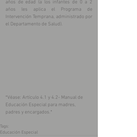
años de edad (a los infantes de 0 a 2 
años les aplica el Programa de 
Intervención Temprana, administrado por 
el Departamento de Salud).
*Véase: Artículo 4.1 y 4.2- Manual de 
Educación Especial para madres, 
padres y encargados.*
Tags:
Educación Especial