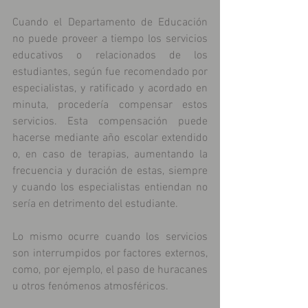
Cuando el Departamento de Educación 
no puede proveer a tiempo los servicios 
educativos o relacionados de los 
estudiantes, según fue recomendado por 
especialistas, y ratificado y acordado en 
minuta, procedería compensar estos 
servicios. Esta compensación puede 
hacerse mediante año escolar extendido 
o, en caso de terapias, aumentando la 
frecuencia y duración de estas, siempre 
y cuando los especialistas entiendan no 
sería en detrimento del estudiante.
Lo mismo ocurre cuando los servicios 
son interrumpidos por factores externos, 
como, por ejemplo, el paso de huracanes 
u otros fenómenos atmosféricos.