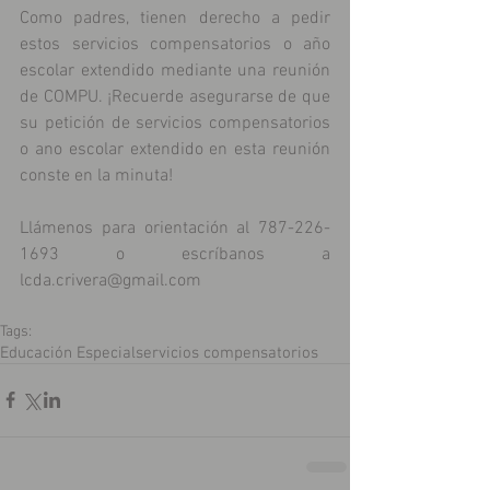
Como padres, tienen derecho a pedir 
estos servicios compensatorios o año 
escolar extendido mediante una reunión 
de COMPU. ¡Recuerde asegurarse de que 
su petición de servicios compensatorios 
o ano escolar extendido en esta reunión 
conste en la minuta!
Llámenos para orientación al 787-226-
1693 o escríbanos a 
lcda.crivera@gmail.com
Tags:
Educación Especial
servicios compensatorios