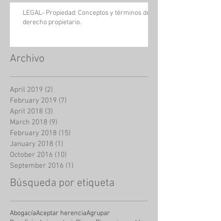
LEGAL- Propiedad: Conceptos y términos del
derecho propietario.
Archivo
April 2019
(2)
2 posts
February 2019
(7)
7 posts
April 2018
(3)
3 posts
March 2018
(9)
9 posts
February 2018
(15)
15 posts
January 2018
(1)
1 post
October 2016
(10)
10 posts
September 2016
(1)
1 post
Búsqueda por etiqueta
Abogacía
Aceptar herencia
Agrupar